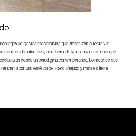
ado
 impregna de gestos modernistas que armonizan lo recto y lo
ue remiten a la naturaleza, introduciendo la mixtura como concepto
 reactualizan desde un paradigma contemporáneo. Lo metálico que
e reinventa con una estética de acero añejado y matices tierra.