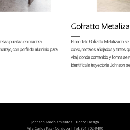
Gofratto Metaliz
El modelo Gofratto Metalizado se
r de las puertas en madera
curvo, metales añejados y tintes q
rraje, con perfil de aluminio para
vital, donde contenido y forma se
identifica la trayectoria Johnson s
Johnson Amoblamientos | Bocco Design
Villa Carlos Paz - Córdoba | Tel: 351 702-9490