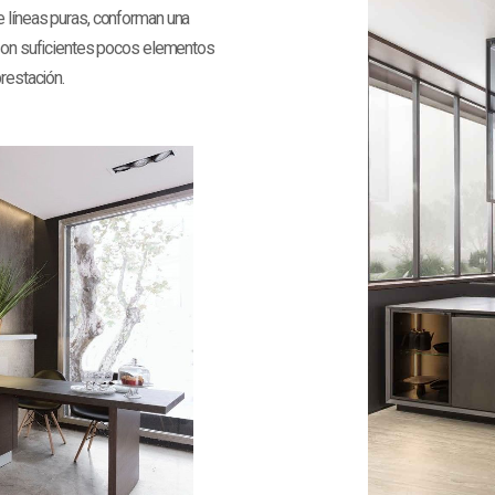
e líneas puras, conforman una
, son suficientes pocos elementos
restación.