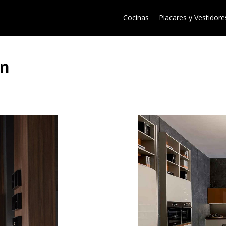
Cocinas
Placares y Vestidore
gn