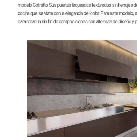
modelo Gofratto. Sus puertas laqueadas texturadas sin herrajes d
cocina que se viste con la elegancia del color. Para este modelo
para crear un sin fin de composiciones con alto nivel de diseño y p