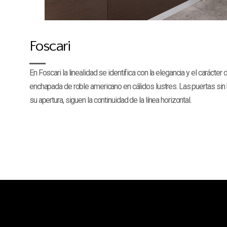
Foscari
En Foscari la linealidad se identifica con la elegancia y el carácte
enchapada de roble americano en cálidos lustres. Las puertas sin he
su apertura, siguen la continuidad de la línea horizontal.