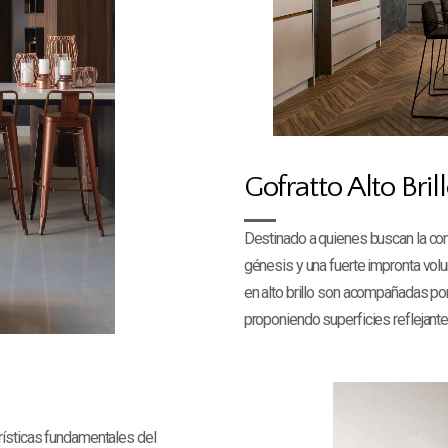
Gofratto Alto Bril
Destinado a quienes buscan la con
génesis y una fuerte impronta vol
en alto brillo son acompañadas por
proponiendo superficies reflejant
rísticas fundamentales del